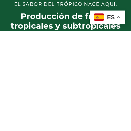
EL SABOR DEL TRÓPICO NACE AQUÍ.
Producción de frutas
ES
tropicales y subtropicales
en Canarias
Cultivamos frutas adaptadas al clima
canario, garantizando procesos
responsables y una producción cuidada en
cada etapa.
Nuestro objetivo es ofrecer productos
frescos, nutritivos y con el auténtico sabor
tropical que caracteriza a Canarias.
Apostamos por una agricultura sostenible y
orientada a la calidad.
VER PRODUCTOS